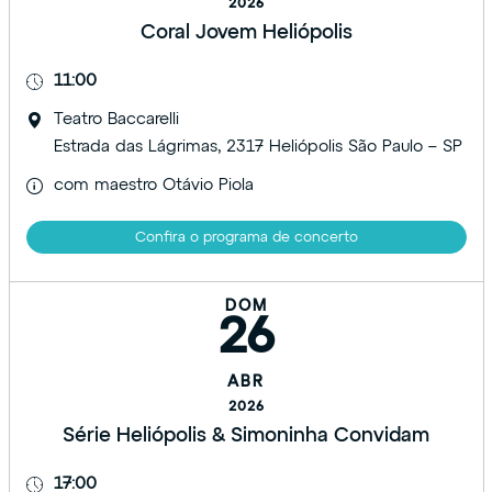
2026
Coral Jovem Heliópolis
11:00
Teatro Baccarelli
Estrada das Lágrimas, 2317 Heliópolis São Paulo – SP
com maestro Otávio Piola
Confira o programa de concerto
DOM
26
ABR
2026
Série Heliópolis & Simoninha Convidam
17:00