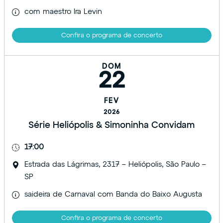
com maestro Ira Levin
Confira o programa de concerto
DOM
22
FEV
2026
Série Heliópolis & Simoninha Convidam
17:00
Estrada das Lágrimas, 2317 – Heliópolis, São Paulo –
SP
saideira de Carnaval com Banda do Baixo Augusta
Confira o programa de concerto