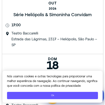
OUT
2026
Série Heliópolis & Simoninha Convidam
17:00
Teatro Baccarelli
Estrada das Lágrimas, 2317 – Heliópolis, São Paulo –
SP
DOM
18
OUT
Nós usamos cookies e outras tecnologias para proporcionar uma
2026
melhor experiência de navegação. Ao continuar navegando, significa
que você concorda com a nossa política de privacidade.
Orquestra Juvenil Heliópolis
DOE HOJE MESMO!
Ok
11:00
clique aqui