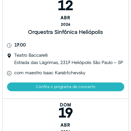
12
ABR
2026
Orquestra Sinfônica Heliópolis
17:00
Teatro Baccarelli
Estrada das Lágrimas, 2317 Heliópolis São Paulo – SP
com maestro Isaac Karabtchevsky
Confira o programa de concerto
DOM
19
ABR