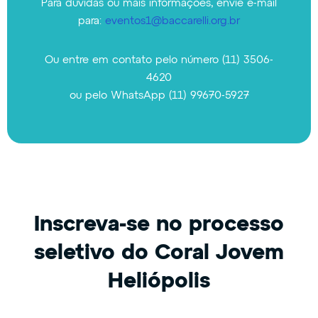
Para dúvidas ou mais informações, envie e-mail
para:
eventos1@baccarelli.org.br
Ou entre em contato pelo número (11) 3506-
4620
ou pelo WhatsApp
(11) 99670-5927
Inscreva-se no processo
seletivo do Coral Jovem
Heliópolis