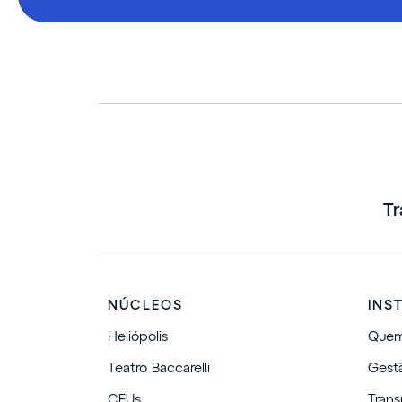
Tr
NÚCLEOS
INS
Heliópolis
Quem
Teatro Baccarelli
Gest
CEUs
Trans