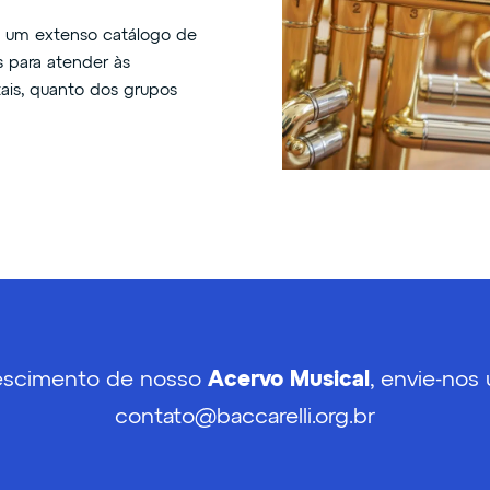
 um extenso catálogo de
s para atender às
tais, quanto dos grupos
escimento de nosso
Acervo Musical
, envie-no
contato@baccarelli.org.br